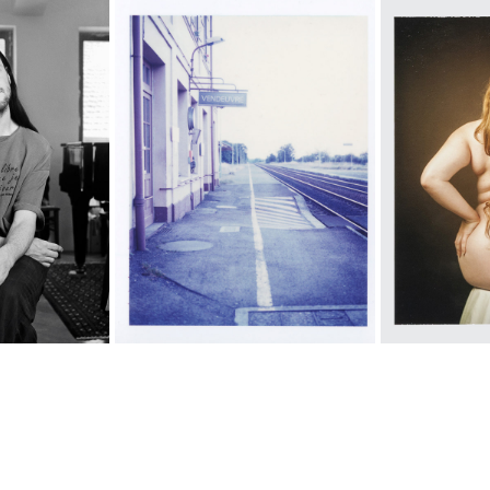
PROLOGUE
TS
À M
À la recherche de l'autre
011 ]
[ 20
 [ 2008 ]