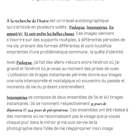
À la recherche de l’Autre
est un travail autobiographique
Prologue
Intempéries
En
qui s’articule en plusieurs volets :
,
,
appart(é)
Et voir enfin les belles choses
,
. Ces images viennent
s’inscrire sur des supports multiples, à différentes périodes de
ma vie, prenant des formes différentes et sont toutefois
empreintes d’une problématique commune : la quête d’identité.
Prologue
Avec
, j’ai fait des allers-retours entre l’endroit où j’ai
grandi et l’endroit où je vivais au moment des prises de vues.
L’utilisation de tirages instantanés périmés donne aux images
une note intemporelle et nostalgique où souvenirs du passés et
moments de vie du présent s’entremêlent.
Intempéries
se compose de deux ensembles de 36 et 60 tirages
53 jours de
instantanés. Ils se nomment respectivement
dépression
304 jours de précipitations
et
. Ces ensembles ont été réalisé à
des moments où ne reconnaissant pas le visage que je voyais
chaque jour dans le miroir je me suis servie de la
photographie dans l’idée de me réapproprier mon image.